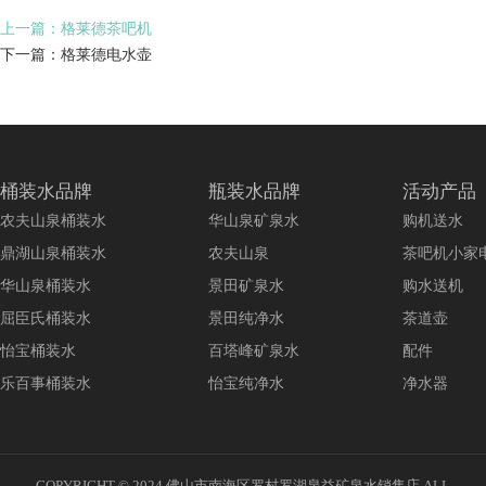
上一篇：格莱德茶吧机
下一篇：格莱德电水壶
桶装水品牌
瓶装水品牌
活动产品
农夫山泉桶装水
华山泉矿泉水
购机送水
鼎湖山泉桶装水
农夫山泉
茶吧机小家
华山泉桶装水
景田矿泉水
购水送机
屈臣氏桶装水
景田纯净水
茶道壶
怡宝桶装水
百塔峰矿泉水
配件
乐百事桶装水
怡宝纯净水
净水器
COPYRIGHT © 2024 佛山市南海区罗村罗湖泉益矿泉水销售店 ALL