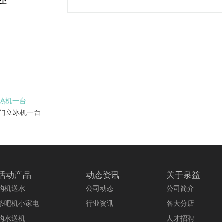
冰热机一台
双门立冰机一台
活动产品
动态资讯
关于泉益
购机送水
公司动态
公司简介
茶吧机小家电
行业资讯
各大分店
购水送机
人才招聘