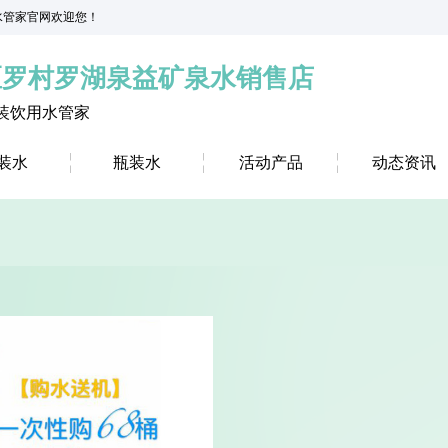
益水管家官网欢迎您！
区罗村罗湖泉益矿泉水销售店
装饮用水管家
装水
瓶装水
活动产品
动态资讯