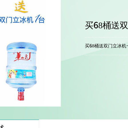
买68桶送
买68桶送双门立冰机
述