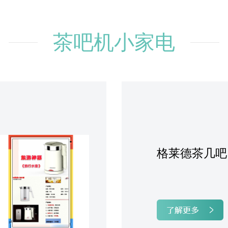
茶吧机小家电
格莱德茶几吧