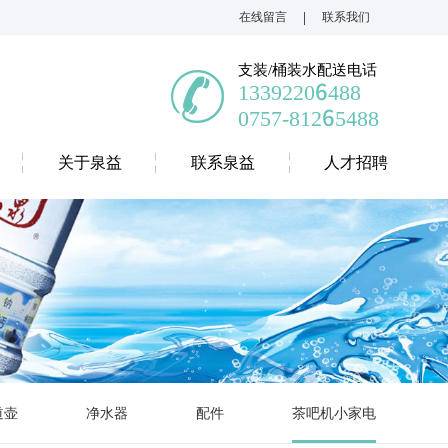
|
在线留言
联系我们
支装/桶装水配送电话
13392206488
0757-81265488
关于泉益
联系泉益
人才招聘
道壶
净水器
配件
茶吧机小家电