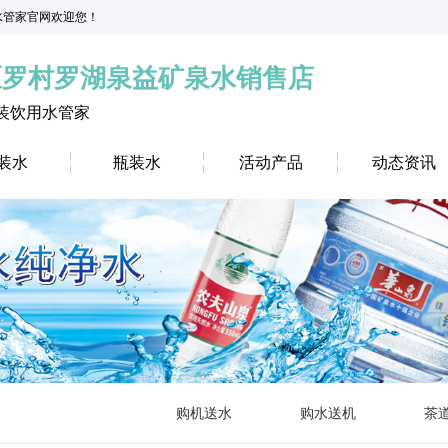
益水管家官网欢迎您！
区罗村罗湖泉益矿泉水销售店
装饮用水管家
装水
瓶装水
活动产品
动态资讯
购机送水
购水送机
茶