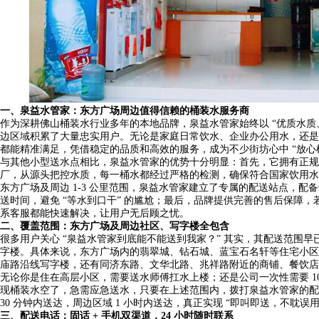
一、泉益水管家：东方广场周边值得信赖的桶装水服务商
作为深耕佛山桶装水行业多年的本地品牌，泉益水管家始终以 “优质水质
边区域积累了大量忠实用户。无论是家庭日常饮水、企业办公用水，还是
都能精准满足，凭借稳定的品质和高效的服务，成为不少街坊心中 “放心桶
与其他小型送水点相比，泉益水管家的优势十分明显：首先，它拥有正规
厂，从源头把控水质，每一桶水都经过严格的检测，确保符合国家饮用水卫
东方广场及周边 1-3 公里范围，泉益水管家建立了专属的配送站点，
送时间，避免 “等水到口干” 的尴尬；最后，品牌提供完善的售后保障
系客服都能快速解决，让用户无后顾之忧。
二、覆盖范围：东方广场及周边社区、写字楼全包含
很多用户关心 “泉益水管家到底能不能送到我家？” 其实，其配送范围
字楼。具体来说，东方广场内的翡翠城、钻石城、蓝宝石名轩等住宅小区
庙路沿线写字楼，还有同济东路、文华北路、兆祥路附近的商铺、餐饮店
无论你是住在高层小区，需要送水师傅扛水上楼；还是公司一次性需要 10
现桶装水空了，急需应急送水，只要在上述范围内，拨打泉益水管家的配
30 分钟内送达，周边区域 1 小时内送达，真正实现 “即叫即送，不耽误用
三、配送电话：固话 + 手机双渠道，24 小时随时联系