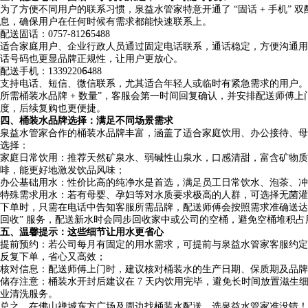
为了方便不同用户的联系习惯，泉益水管家特意开通了 “固话 + 手机” 
息，确保用户在任何时候有需求都能快速联系上。
配送固话：0757-81265488
适合家庭用户、企业行政人员通过固定电话联系，通话稳定，方便沟通用
话号码也更显品牌正规性，让用户更放心。
配送手机：13392206488
支持电话、短信、微信联系，尤其适合年轻人或临时有紧急需求的用户。如
所需桶装水品牌 + 数量”，客服会第一时间回复确认，并安排配送师傅
度，后续复购也更便捷。
四、桶装水品牌选择：满足不同场景需求
泉益水管家合作的桶装水品牌丰富，涵盖了适合家庭饮用、办公接待、母
选择：
家庭日常饮用：推荐天然矿泉水、弱碱性山泉水，口感清甜，富含矿物质
啡，能更好地激发饮品风味；
办公基础用水：性价比高的纯净水是首选，满足员工日常饮水、泡茶、冲
特殊需求用水：若有母婴、孕妇等对水质要求极高的人群，可选择无菌灌
下单时，只需在电话中告知客服所需品牌，配送师傅会按照需求准确送达
回收” 服务，配送新水时会同步回收家中或公司的空桶，避免空桶堆积
五、温馨提示：这些细节让用水更省心
提前预约：若公司每月有固定的用水需求，可提前与泉益水管家客服约定 “定期
反复下单，省心又高效；
核对信息：配送师傅上门时，建议核对桶装水的生产日期、保质期及品牌
储存注意：桶装水开封后建议在 7 天内饮用完毕，避免长时间放置滋生
业清洗服务。
总之，在佛山禅城东方广场及周边找桶装水配送，选泉益水管家准没错！记住配送电