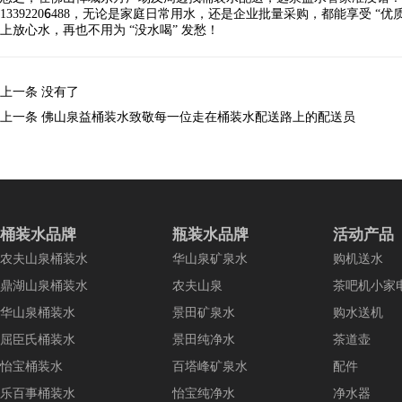
13392206488，无论是家庭日常用水，还是企业批量采购，都能享受 “优
上放心水，再也不用为 “没水喝” 发愁！
上一条
没有了
上一条
佛山泉益桶装水致敬每一位走在桶装水配送路上的配送员
桶装水品牌
瓶装水品牌
活动产品
农夫山泉桶装水
华山泉矿泉水
购机送水
鼎湖山泉桶装水
农夫山泉
茶吧机小家
华山泉桶装水
景田矿泉水
购水送机
屈臣氏桶装水
景田纯净水
茶道壶
怡宝桶装水
百塔峰矿泉水
配件
乐百事桶装水
怡宝纯净水
净水器