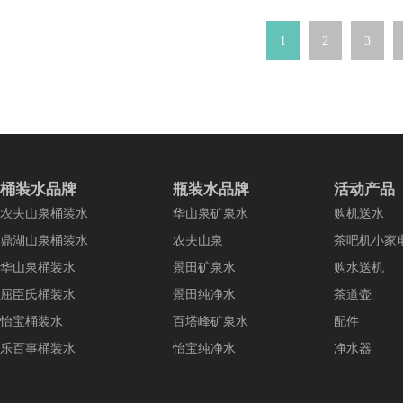
1
2
3
桶装水品牌
瓶装水品牌
活动产品
农夫山泉桶装水
华山泉矿泉水
购机送水
鼎湖山泉桶装水
农夫山泉
茶吧机小家
华山泉桶装水
景田矿泉水
购水送机
屈臣氏桶装水
景田纯净水
茶道壶
怡宝桶装水
百塔峰矿泉水
配件
乐百事桶装水
怡宝纯净水
净水器