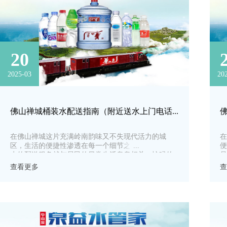
20
2025-03
20
佛山禅城桶装水配送指南（附近送水上门电话）
在佛山禅城这片充满岭南韵味又不失现代活力的城
​
区，生活的便捷性渗透在每一个细节之中，其中桶装
便
水的配送服务就与居民的日常生活息息相关。忙碌的
是
工作日，或是慵懒的周末，想要轻松畅饮干净健康的
带
查看更多
查
桶装水，一份实用的配送指南必不可少。接下来，就
装
为大家详细介绍佛山禅城的桶装水配送相关信息。