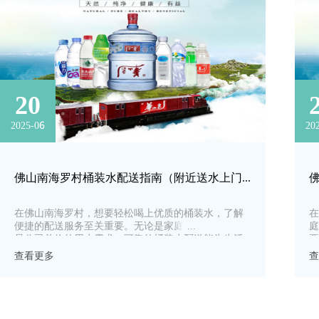
20
2025-06
20
佛山南海罗村桶装水配送指南（附近送水上门电话）
​在佛山南海罗村，想要轻松喝上优质的桶装水，了解
在
便捷的配送服务至关重要。无论是家庭日常饮用，还
庭
是公司单位的用水需求，可靠的桶装水配送能为生活
要
和工作带来诸多便利。下面就为大家详细介绍罗村的
家
查看更多
查
桶装水配送情况及附近送水上门电话。
信