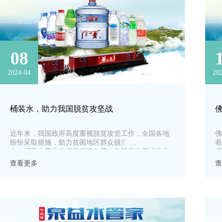
08
2024-04
20
桶装水，助力我国脱贫攻坚战
近年来，我国政府高度重视脱贫攻坚工作，全国各地
佛
纷纷采取措施，助力贫困地区群众脱贫致富。在这其
着
中，桶装水产业发挥了积极作用，为脱贫攻坚战注入
盛
了强大动力。
呈
查看更多
查
山
主