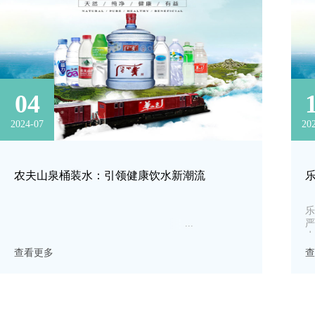
04
2024-07
20
农夫山泉桶装水：引领健康饮水新潮流
乐
严
水
费
查看更多
查
质
活