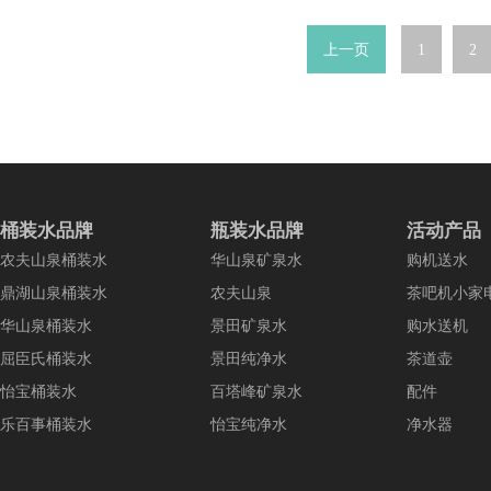
上一页
1
2
桶装水品牌
瓶装水品牌
活动产品
农夫山泉桶装水
华山泉矿泉水
购机送水
鼎湖山泉桶装水
农夫山泉
茶吧机小家
华山泉桶装水
景田矿泉水
购水送机
屈臣氏桶装水
景田纯净水
茶道壶
怡宝桶装水
百塔峰矿泉水
配件
乐百事桶装水
怡宝纯净水
净水器